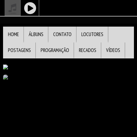
HOME
ÁLBUNS
CONTATO
LOCUTORES
Radio
transmundial
POSTAGENS
PROGRAMAÇÃO
RECADOS
VÍDEOS
anos 60 70
TRANSMUNDIAL
80 e 90
FLASHBACK