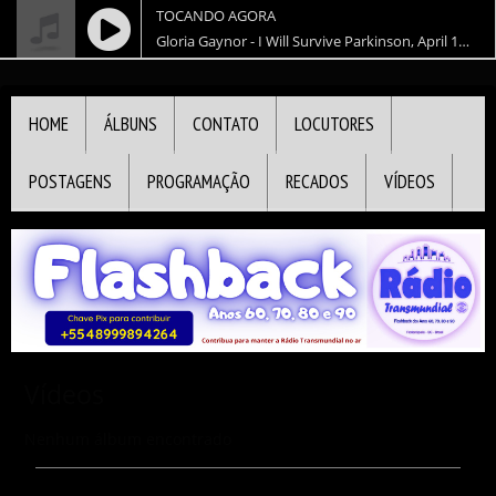
TOCANDO AGORA
Gloria Gaynor - I Will Survive Parkinson, April 12th 2003
HOME
ÁLBUNS
CONTATO
LOCUTORES
POSTAGENS
PROGRAMAÇÃO
RECADOS
VÍDEOS
Vídeos
Nenhum álbum encontrado